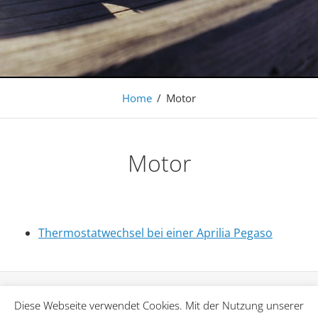
Auto. Leben.
Home
/
Motor
Motor
Thermostatwechsel bei einer Aprilia Pegaso
Diese Webseite verwendet Cookies. Mit der Nutzung unserer
Copyright © 2026
Marcel2cv.de – Foto. Auto. Leben.